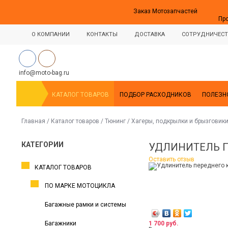
Заказ Мотозапчастей
Пр
О КОМПАНИИ
КОНТАКТЫ
ДОСТАВКА
СОТРУДНИЧЕСТ
info@moto-bag.ru
КАТАЛОГ ТОВАРОВ
ПОДБОР РАСХОДНИКОВ
ПОЛЕЗН
Главная
/
Каталог товаров
/
Тюнинг
/
Хагеры, подкрылки и брызговик
КАТЕГОРИИ
УДЛИНИТЕЛЬ П
Оставить отзыв
КАТАЛОГ ТОВАРОВ
ПО МАРКЕ МОТОЦИКЛА
Багажные рамки и системы
Багажники
1 700 руб.