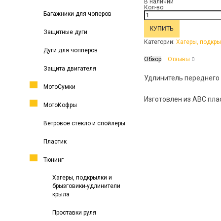
В наличии
Кол-во:
Багажники для чоперов
Защитные дуги
Категории:
Хагеры, подкры
Дуги для чопперов
Обзор
Отзывы
0
Защита двигателя
Удлинитель переднего 
МотоСумки
Изготовлен из АВС пла
МотоКофры
Ветровое стекло и спойлеры
Пластик
Тюнинг
Хагеры, подкрылки и
брызговики-удлинители
крыла
Проставки руля