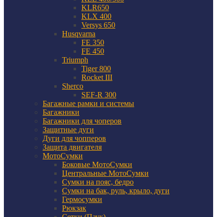
KLR650
KLX 400
Versys 650
Husqvarna
FE 350
FE 450
Triumph
Tiger 800
Rocket III
Sherco
SEF-R 300
Багажные рамки и системы
Багажники
Багажники для чоперов
Защитные дуги
Дуги для чопперов
Защита двигателя
МотоСумки
Боковые МотоСумки
Центральные МотоСумки
Сумки на пояс, бедро
Сумки на бак, руль, крыло, дуги
Гермосумки
Рюкзак
Сетки (Паук)