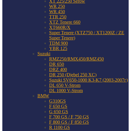
XT 225/250 Serow
WR 250
WR 450
TTR 250
XTZ Tenere 660
XT660R/X
Super Tenere (XTZ750 / XT1200Z / ZE
Super Tenere)
TDM 900
YBR 125
Suzuki
RMZ250/RMX450/RMZ450
DR 650
DRZ 400
DR 250 (Djebel 250 XC)
Suzuki SV650-1000 K3-K7 (2003-2007г)
DL 650 V-Strom
DL 1000 V-Strom
BMW
G310GS
F 650 GS
G 650 GS
F 700 GS / F 750 GS
F 800 GS / F 850 GS
R 1100 GS