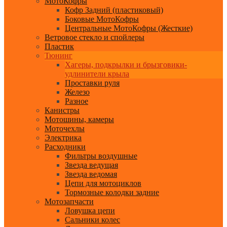
МотоКофры
Кофр Задний (пластиковый)
Боковые МотоКофры
Центральные МотоКофры (Жесткие)
Ветровое стекло и спойлеры
Пластик
Тюнинг
Хагеры, подкрылки и брызговики-
удлинители крыла
Проставки руля
Железо
Разное
Канистры
Мотошины, камеры
Моточехлы
Электрика
Расходники
Фильтры воздушные
Звезда ведущая
Звезда ведомая
Цепи для мотоциклов
Тормозные колодки задние
Мотозапчасти
Ловушка цепи
Сальники колес