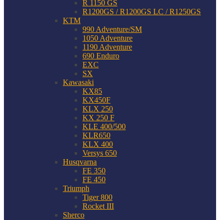
R 1150 GS
R1200GS / R1200GS LC / R1250GS
KTM
990 Adventure/SM
1050 Adventure
1190 Adventure
690 Enduro
EXC
SX
Kawasaki
KX85
KX450F
KLX 250
KX 250 F
KLE 400/500
KLR650
KLX 400
Versys 650
Husqvarna
FE 350
FE 450
Triumph
Tiger 800
Rocket III
Sherco