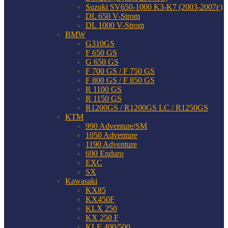
Suzuki SV650-1000 K3-K7 (2003-2007г)
DL 650 V-Strom
DL 1000 V-Strom
BMW
G310GS
F 650 GS
G 650 GS
F 700 GS / F 750 GS
F 800 GS / F 850 GS
R 1100 GS
R 1150 GS
R1200GS / R1200GS LC / R1250GS
KTM
990 Adventure/SM
1050 Adventure
1190 Adventure
690 Enduro
EXC
SX
Kawasaki
KX85
KX450F
KLX 250
KX 250 F
KLE 400/500