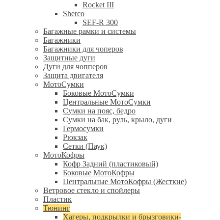
Rocket III
Sherco
SEF-R 300
Багажные рамки и системы
Багажники
Багажники для чоперов
Защитные дуги
Дуги для чопперов
Защита двигателя
МотоСумки
Боковые МотоСумки
Центральные МотоСумки
Сумки на пояс, бедро
Сумки на бак, руль, крыло, дуги
Гермосумки
Рюкзак
Сетки (Паук)
МотоКофры
Кофр Задний (пластиковый)
Боковые МотоКофры
Центральные МотоКофры (Жесткие)
Ветровое стекло и спойлеры
Пластик
Тюнинг
Хагеры, подкрылки и брызговики-