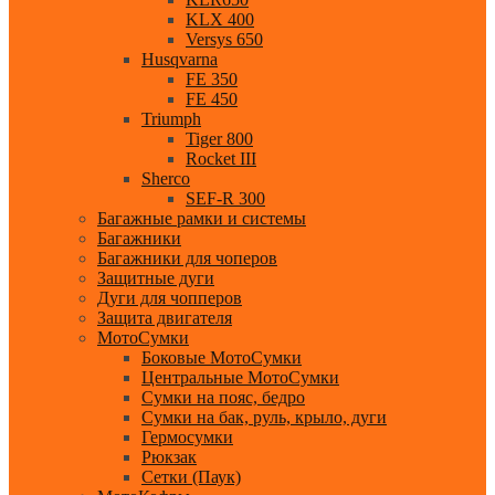
KLX 400
Versys 650
Husqvarna
FE 350
FE 450
Triumph
Tiger 800
Rocket III
Sherco
SEF-R 300
Багажные рамки и системы
Багажники
Багажники для чоперов
Защитные дуги
Дуги для чопперов
Защита двигателя
МотоСумки
Боковые МотоСумки
Центральные МотоСумки
Сумки на пояс, бедро
Сумки на бак, руль, крыло, дуги
Гермосумки
Рюкзак
Сетки (Паук)