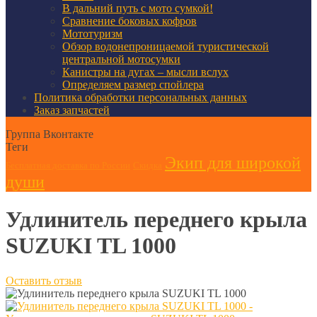
В дальний путь с мото сумкой!
Сравнение боковых кофров
Мототуризм
Обзор водонепроницаемой туристической
центральной мотосумки
Канистры на дугах – мысли вслух
Определяем размер спойлера
Политика обработки персональных данных
Заказ запчастей
Группа Вконтакте
Теги
Экип для широкой
Бесплатная доставка по России
Скидка
души
Удлинитель переднего крыла
SUZUKI TL 1000
Оставить отзыв