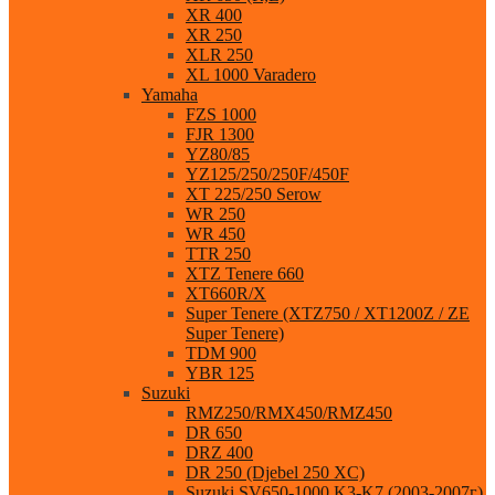
XR 400
XR 250
XLR 250
XL 1000 Varadero
Yamaha
FZS 1000
FJR 1300
YZ80/85
YZ125/250/250F/450F
XT 225/250 Serow
WR 250
WR 450
TTR 250
XTZ Tenere 660
XT660R/X
Super Tenere (XTZ750 / XT1200Z / ZE
Super Tenere)
TDM 900
YBR 125
Suzuki
RMZ250/RMX450/RMZ450
DR 650
DRZ 400
DR 250 (Djebel 250 XC)
Suzuki SV650-1000 K3-K7 (2003-2007г)