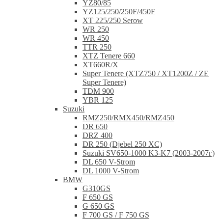
YZ80/85
YZ125/250/250F/450F
XT 225/250 Serow
WR 250
WR 450
TTR 250
XTZ Tenere 660
XT660R/X
Super Tenere (XTZ750 / XT1200Z / ZE
Super Tenere)
TDM 900
YBR 125
Suzuki
RMZ250/RMX450/RMZ450
DR 650
DRZ 400
DR 250 (Djebel 250 XC)
Suzuki SV650-1000 K3-K7 (2003-2007г)
DL 650 V-Strom
DL 1000 V-Strom
BMW
G310GS
F 650 GS
G 650 GS
F 700 GS / F 750 GS