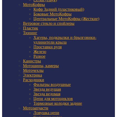
МотоКофры
Кофр Задний (пластиковый)
Боковые МотоКофры
Центральные МотоКофры (Жесткие)
Ветровое стекло и спойлеры
Пластик
Тюнинг
Хагеры, подкрылки и брызговики-
удлинители крыла
Проставки руля
Железо
Разное
Канистры
Мотошины, камеры
Моточехлы
Электрика
Расходники
Фильтры воздушные
Звезда ведущая
Звезда ведомая
Цепи для мотоциклов
Тормозные колодки задние
Мотозапчасти
Ловушка цепи