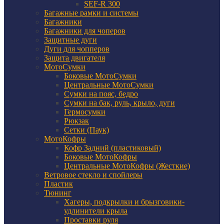
SEF-R 300
Багажные рамки и системы
Багажники
Багажники для чоперов
Защитные дуги
Дуги для чопперов
Защита двигателя
МотоСумки
Боковые МотоСумки
Центральные МотоСумки
Сумки на пояс, бедро
Сумки на бак, руль, крыло, дуги
Гермосумки
Рюкзак
Сетки (Паук)
МотоКофры
Кофр Задний (пластиковый)
Боковые МотоКофры
Центральные МотоКофры (Жесткие)
Ветровое стекло и спойлеры
Пластик
Тюнинг
Хагеры, подкрылки и брызговики-
удлинители крыла
Проставки руля