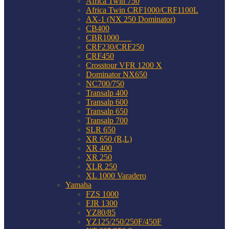
Africa Twin 750
Africa Twin CRF1000/CRF1100L
AX-1 (NX 250 Dominator)
CB400
CBR1000___
CRF230/CRF250
CRF450
Crosstour VFR 1200 X
Dominator NX650
NC700/750
Transalp 400
Transalp 600
Transalp 650
Transalp 700
SLR 650
XR 650 (R,L)
XR 400
XR 250
XLR 250
XL 1000 Varadero
Yamaha
FZS 1000
FJR 1300
YZ80/85
YZ125/250/250F/450F