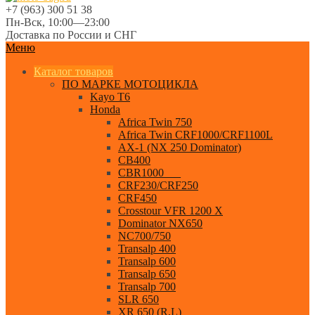
+7 (963) 300 51 38
Пн-Вск, 10:00—23:00
Доставка по России и СНГ
Меню
Каталог товаров
ПО МАРКЕ МОТОЦИКЛА
Kayo T6
Honda
Africa Twin 750
Africa Twin CRF1000/CRF1100L
AX-1 (NX 250 Dominator)
CB400
CBR1000___
CRF230/CRF250
CRF450
Crosstour VFR 1200 X
Dominator NX650
NC700/750
Transalp 400
Transalp 600
Transalp 650
Transalp 700
SLR 650
XR 650 (R,L)