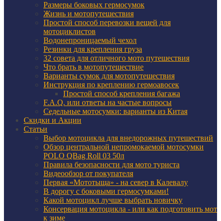
Размеры боковых гермосумок
Жизнь и мотопутешествия
Простой способ перевозки вещей для
мотоциклистов
Водонепроницаемый чехол
Резинки для крепления груза
32 совета для отличного мото путешествия
Что брать в мотопутешествие
Варианты сумок для мотопутешествия
Инструкция по креплению гермоавосек
Простой способ крепления багажа
F.A.Q. или ответы на частые вопросы
Седельные мотосумки: варианты из Китая
Скидки и Акции
Статьи
Выбор мотоцикла для внедорожных путешествий
Обзор центральной непромокаемой мотосумки
POLO QBag Roll 03 50л
Правила безопасности для мото туриста
Видеообзор от покупателя
Первая «Мототыща» - на север в Калевалу
В дорогу с боковыми гермосумками!
Какой мотоцикл лучше выбрать новичку
Консервация мотоцикла - или как подготовить мот
к зиме