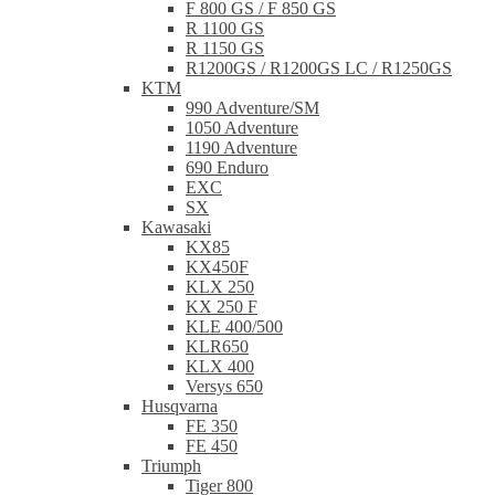
F 800 GS / F 850 GS
R 1100 GS
R 1150 GS
R1200GS / R1200GS LC / R1250GS
KTM
990 Adventure/SM
1050 Adventure
1190 Adventure
690 Enduro
EXC
SX
Kawasaki
KX85
KX450F
KLX 250
KX 250 F
KLE 400/500
KLR650
KLX 400
Versys 650
Husqvarna
FE 350
FE 450
Triumph
Tiger 800