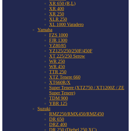
XR 650 (R,L)
XR 400
XR 250
XLR 250
XL 1000 Varadero
Yamaha
FZS 1000
FJR 1300
YZ80/85
YZ125/250/250F/450F
XT 225/250 Serow
WR 250
WR 450
TTR 250
XTZ Tenere 660
XT660R/X
Super Tenere (XTZ750 / XT1200Z / ZE
Super Tenere)
TDM 900
YBR 125
Suzuki
RMZ250/RMX450/RMZ450
DR 650
DRZ 400
DR 250 (Djebel 250 XC)