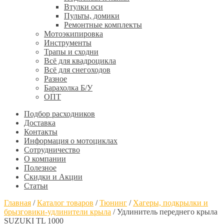
Втулки оси
Пульты, домики
Ремонтные комплекты
Мотоэкипировка
Инструменты
Трапы и сходни
Всё для квадроцикла
Всё для снегоходов
Разное
Барахолка Б/У
ОПТ
Подбор расходников
Доставка
Контакты
Информация о мотоциклах
Сотрудничество
О компании
Полезное
Скидки и Акции
Статьи
Главная
/
Каталог товаров
/
Тюнинг
/
Хагеры, подкрылки и
брызговики-удлинители крыла
/
Удлинитель переднего крыла
SUZUKI TL 1000