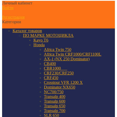
Личный кабинет
Войти
Регистрация
Категории
Каталог товаров
ПО МАРКЕ МОТОЦИКЛА
Kayo T6
Honda
Africa Twin 750
Africa Twin CRF1000/CRF1100L
AX-1 (NX 250 Dominator)
CB400
CBR1000___
CRF230/CRF250
CRF450
Crosstour VFR 1200 X
Dominator NX650
NC700/750
Transalp 400
Transalp 600
Transalp 650
Transalp 700
SLR 650