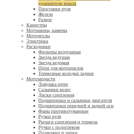
удлинители крыла
Проставки руля
Железо
Разное
Канистры
Мотошины, камеры
Моточехлы
Электрика
Расходники
Фильтры воздушные
Звезда ведущая
Звезда ведомая
Цепи для мотоциклов
Тормозные колодки задние
Мотозапчасти
Ловушка цепи
Сальники колес
Диски сцепления
Подшипники и сальники двигателя
Подшипники передней и задней оси
Фары противотуманные
Ручки руля
Рычаги сцепления и тормоза
Ручки с подогревом
Подножки и лапки